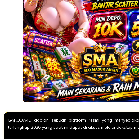
GARUDA4D adalah sebuah platform resmi yang menyediaka
terlengkap 2026 yang saat ini dapat di akses melalui dekstop m