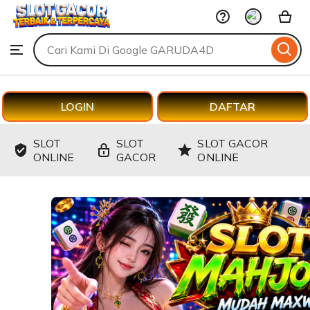
GARUDA4D
Skip
to
Search
Browse
ontent
for
items
or
shops
LOGIN
DAFTAR
SLOT
SLOT
SLOT GACOR
ONLINE
GACOR
ONLINE