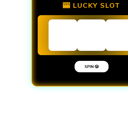
🎰 LUCKY SLOT
SPIN 🎲